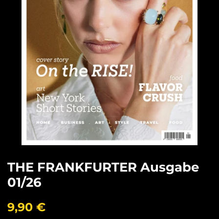
THE FRANKFURTER Ausgabe
01/26
Normaler
9,90 €
Preis