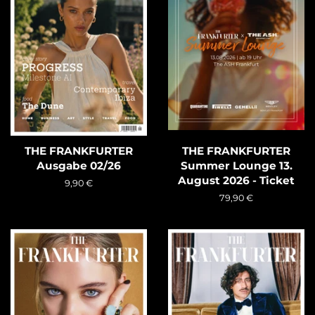
THE FRANKFURTER
THE FRANKFURTER
Ausgabe 02/26
Summer Lounge 13.
August 2026 - Ticket
Normaler
9,90 €
Preis
Normaler
79,90 €
Preis