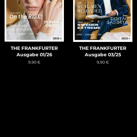
THE FRANKFURTER
THE FRANKFURTER
Ausgabe 01/26
Ausgabe 03/25
Normaler
9,90 €
Normaler
9,90 €
Preis
Preis